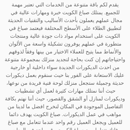
يقدم لكم باقة متنوعة من الخدمات التي تعتبر مهمة
للجميع. يمتلك صباغ الكويت خبرة ومهارات عالية في
مجال عملهم يعملون بأحدث الأساليب والتقنيات الحديثة
لتطبيق الطلاء على الأسطح المختلفة فيعتمد صباغ في
الكويت على استخدام مواد ذات جودة عالية ومنتجات
متطورة في عملهم يوفرون تشكيلة واسعة من الألوان
والأنماط مما يتيح للعملاء الاختيار من بينها وفقاً لذوقهم
واحتياجاتهم إن كنت بحاجة لتجديد منزلك بمجموعة متنوعة
من احدث الديكورات الجديدة سواء داخلية أو خارجية
عليك الاستعانة على الفور بنا حيث سنقوم بعمل ديكورات
حديثة وجميلة ستجعل منزلك لوحة فنية فريدة من نوعها،
حيث أننا نمتلك مهارات كثيرة لعمل أي تشطيبات
وديكورات لمنازل أو الشقق والقصور، حيث أننا نهتم بكافة
التفاصيل الموجودة في المكان لنخرج افضل ما لدينا من
مواهب في عمل الديكورات. صباغ الكويت يهدف دائما
للعميل ويجعل العميل رقم واحد عندما تتعامل مع صباغ
فإنك تتعامل مع صباغ الكويت رقم واحد في الوطن